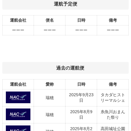
運航予定便
運航会社
便名
日時
備考
ーーー
ーーー
ーーー
ーーー
過去の運航便
運航会社
愛称
日時
備考
2025年9月23
タカダヒスト
瑞穂
日
リーマルシェ
2025年8月9
糸魚川おまん
瑞穂
日
た祭り
2025年8月2
高田城址公園