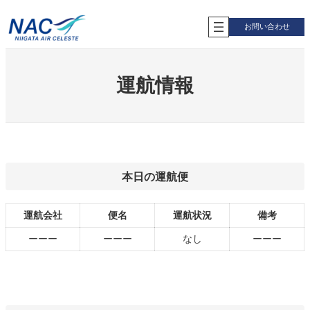
内
容
お問い合わせ
を
ス
キ
ッ
運航情報
プ
本日の運航便
運航会社
便名
運航状況
備考
ーーー
ーーー
なし
ーーー