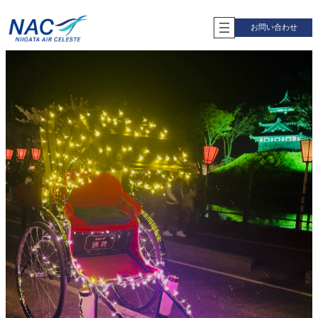
内
容
お問い合わせ
を
ス
キ
ッ
プ