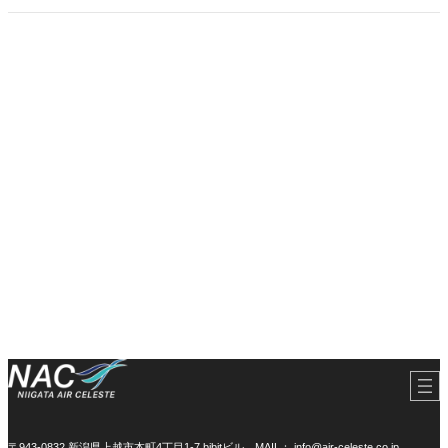
〒943-0832 新潟県上越市本町4丁目1-7 bibitビル
MAIL： info@air-celeste.co.jp