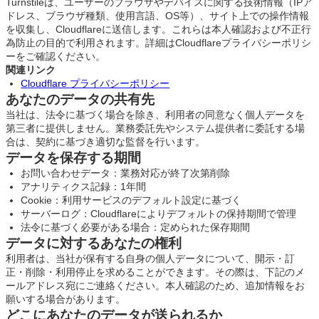
Turnstileは、ユーザーのブラウザやデバイスに関する技術情報（IPア
ドレス、ブラウザ種類、使用言語、OS等）、サイト上での操作情報
を収集し、Cloudflareに送信します。これらは本人確認および不正行
為防止の目的で利用されます。詳細はCloudflareプライバシーポリシ
ーをご確認ください。
関連リンク
Cloudflare プライバシーポリシー
あなたのデータの共有先
当社は、法令に基づく場合を除き、利用者の同意なく個人データを
第三者に提供しません。業務委託先やシステム提供者に委託する場
合は、契約に基づき適切な監督を行います。
データを保存する期間
お問い合わせデータ：業務対応が終了次第削除
アナリティクス記録：1年間
Cookie：利用サービスのデフォルト設定に基づく
サーバーログ：Cloudflareによりデフォルトの保持期間で管理
法令に基づく必要がある場合：定められた保存期間
データに対するあなたの権利
利用者は、当社が保有する自身の個人データについて、開示・訂
正・削除・利用停止を求めることができます。その際は、下記のメ
ールアドレス宛にご連絡ください。本人確認のため、追加情報をお
願いする場合があります。
どこにあなたのデータが送られるか