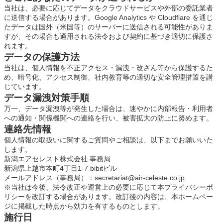
当社は、必要に応じてデータをクラウドサービスや外部の委託業者
に送信する場合があります。Google Analytics や Cloudflare を通じ
たデータは国外（米国等）のサーバーに送信される可能性がありま
すが、その場合も適用される法令および契約に基づき適切に保護さ
れます。
データの保護方法
当社は、個人情報を不正アクセス・漏洩・改ざん等から保護するた
め、暗号化、アクセス制御、社内教育等の適切な安全管理措置を講
じています。
データ漏洩対策手順
万一、データ漏洩等が発生した場合は、速やかに内部報告・利用者
への通知・関係機関への連絡を行い、被害拡大の防止に努めます。
連絡先情報
個人情報の取扱いに関するご質問やご相談は、以下までお願いいた
します。
新潟エアセレスト株式会社 事務局
新潟県上越市本町4丁目1-7 bibitビル
メールアドレス（事務局）：
secretariat@air-celeste.co.jp
※当社は今後、法令改正や運営上の必要に応じて本プライバシーポ
リシーを改訂する場合があります。改訂後の内容は、本ホームペー
ジに掲載した時点から効力を有するものとします。
施行日